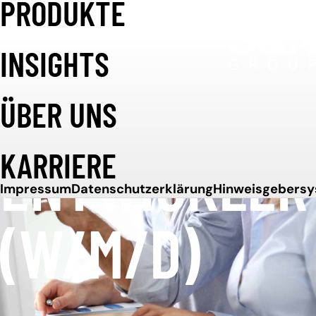
PRODUKTE
Weiter zum Inhalt
INSIGHTS
JAVA
ÜBER UNS
ENTWICKLER
KARRIERE
Impressum
Datenschutzerklärung
Hinweisgebers
(W/M/D)