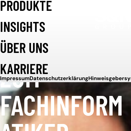
PRODUKTE
Weiter zum Inhalt
INSIGHTS
AUSBILDUNG
ÜBER UNS
ZUM
KARRIERE
Impressum
Datenschutzerklärung
Hinweisgebers
FACHINFORM